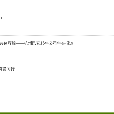
行
 共创辉煌——杭州民安16年公司年会报道
有爱同行