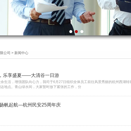
限公司
>
新闻中心
，乐享盛夏——大清谷一日游
业余生活，增强团队向心力，我司于6月27日组织全体员工前往风景秀丽的杭州西湖
到达地点。青山绿水间，大家暂时放下紧张的工作，分
 扬帆起航—杭州民安25周年庆