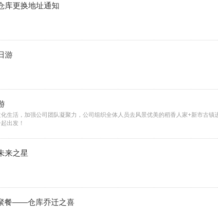
仓库更换地址通知
日游
游
文化生活，加强公司团队凝聚力，公司组织全体人员去风景优美的稻香人家+新市古镇
一起出发！
未来之星
司聚餐——仓库乔迁之喜