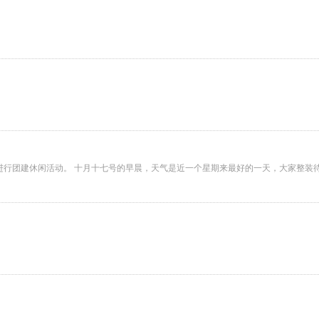
进行团建休闲活动。 十月十七号的早晨，天气是近一个星期来最好的一天，大家整装