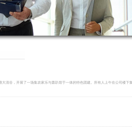
转塘大清谷，开展了一场集农家乐与轰趴馆于一体的特色团建。所有人上午在公司楼下