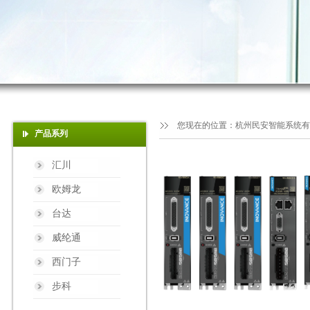
您现在的位置：
杭州民安智能系统有
产品系列
汇川
欧姆龙
台达
威纶通
西门子
步科